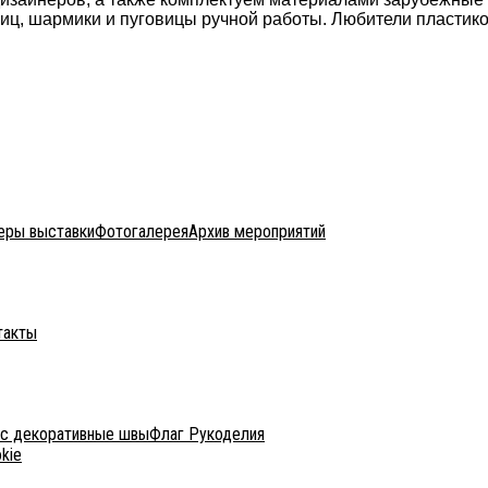
ниц, шармики и пуговицы ручной работы. Любители пласти
еры выставки
Фотогалерея
Архив мероприятий
такты
с декоративные швы
Флаг Рукоделия
kie