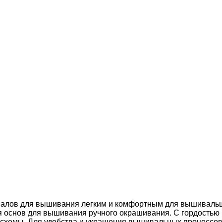
риалов для вышивания легким и комфортным для вышиваль
я основ для вышивания ручного окрашивания. С гордостью
 схемы. Для удобства и украшения вышивальных процессо