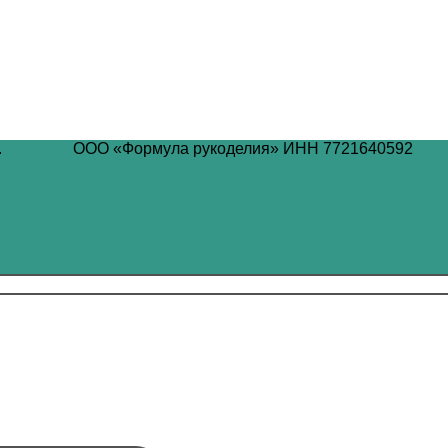
.
ООО «Формула рукоделия» ИНН 7721640592