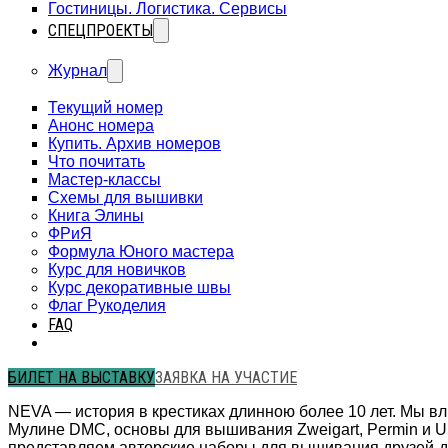
Гостиницы. Логистика. Сервисы
СПЕЦПРОЕКТЫ
Журнал
Текущий номер
Анонс номера
Купить. Архив номеров
Что почитать
Мастер-классы
Схемы для вышивки
Книга Элины
ФРиЯ
Формула Юного мастера
Курс для новичков
Курс декоративные швы
Флаг Рукоделия
FAQ
БИЛЕТ НА ВЫСТАВКУ
ЗАЯВКА НА УЧАСТИЕ
NEVA — история в крестиках длинною более 10 лет. Мы 
Мулине DMC, основы для вышивания Zweigart, Permin и 
представляем авторские наборы для вышивания друзей-д