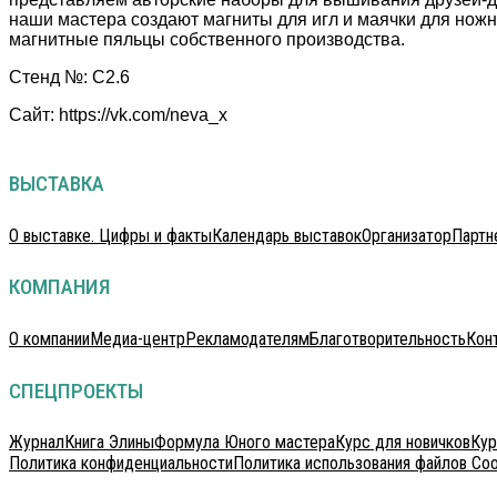
наши мастера создают магниты для игл и маячки для нож
магнитные пяльцы собственного производства.
Стенд №: C2.6
Сайт: https://vk.com/neva_x
ВЫСТАВКА
О выставке. Цифры и факты
Календарь выставок
Организатор
Партн
КОМПАНИЯ
О компании
Медиа-центр
Рекламодателям
Благотворительность
Кон
СПЕЦПРОЕКТЫ
Журнал
Книга Элины
Формула Юного мастера
Курс для новичков
Кур
Политика конфиденциальности
Политика использования файлов Coo