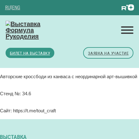
RU
|
ENG
БИЛЕТ НА ВЫСТАВКУ
ЗАЯВКА НА УЧАСТИЕ
Авторские кроссбоди из канваса с неординарной арт-вышивкой
Стенд №: З4.6
Сайт: https://t.me/tout_craft
ВЫСТАВКА