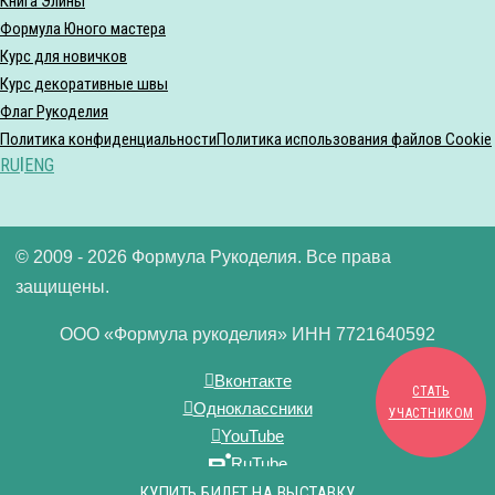
Книга Элины
Формула Юного мастера
Курс для новичков
Курс декоративные швы
Флаг Рукоделия
Политика конфиденциальности
Политика использования файлов Cookie
RU
|
ENG
© 2009 - 2026 Формула Рукоделия. Все права
защищены.
ООО «Формула рукоделия» ИНН 7721640592
Вконтакте
СТАТЬ
Одноклассники
УЧАСТНИКОМ
YouTube
RuTube
Дзен
КУПИТЬ БИЛЕТ НА ВЫСТАВКУ