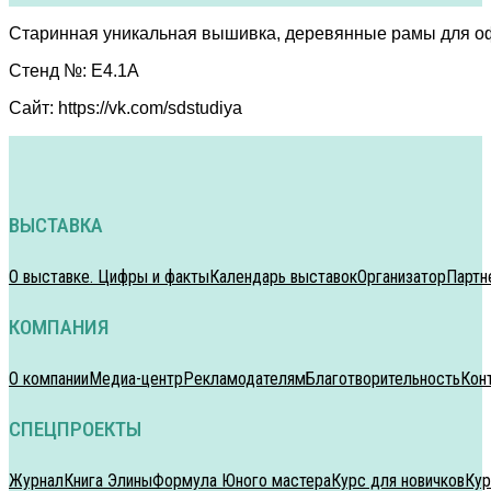
Старинная уникальная вышивка, деревянные рамы для о
Стенд №: E4.1A
Сайт: https://vk.com/sdstudiya
ВЫСТАВКА
О выставке. Цифры и факты
Календарь выставок
Организатор
Партн
КОМПАНИЯ
О компании
Медиа-центр
Рекламодателям
Благотворительность
Кон
СПЕЦПРОЕКТЫ
Журнал
Книга Элины
Формула Юного мастера
Курс для новичков
Кур