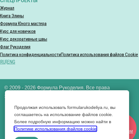
СПЕЦПРОЕКТЫ
Журнал
Книга Элины
Формула Юного мастера
Курс для новичков
Курс декоративные швы
Флаг Рукоделия
Политика конфиденциальности
Политика использования файлов Cookie
RU
|
ENG
© 2009 - 2026 Формула Рукоделия. Все права
защищены.
Продолжая использовать formularukodeliya.ru, вы
ООО «Формула рукоделия» ИНН 7721640592
соглашаетесь на использование файлов cookie.
Более подробную информацию можно найти в
Вконтакте
СТАТЬ
Политике использования файлов cookie
.
Одноклассники
УЧАСТНИКОМ
YouTube