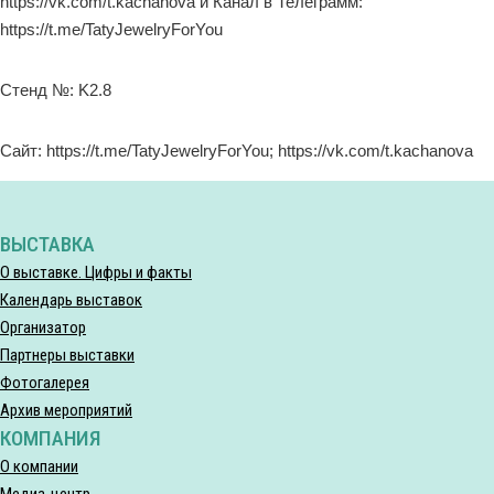
https://vk.com/t.kachanova и Канал в Телеграмм:
https://t.me/TatyJewelryForYou
Стенд №: K2.8
Сайт: https://t.me/TatyJewelryForYou; https://vk.com/t.kachanova
ВЫСТАВКА
О выставке. Цифры и факты
Календарь выставок
Организатор
Партнеры выставки
Фотогалерея
Архив мероприятий
КОМПАНИЯ
О компании
Медиа-центр