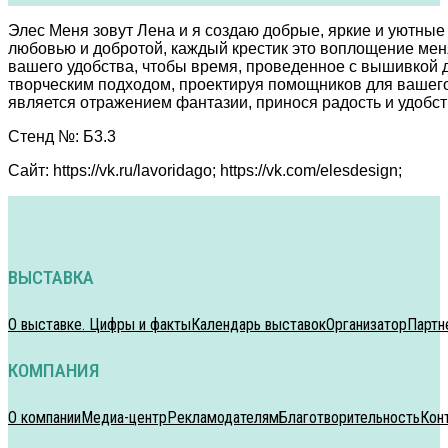
Элес Меня зовут Лена и я создаю добрые, яркие и уютные
любовью и добротой, каждый крестик это воплощение мен
вашего удобства, чтобы время, проведенное с вышивкой д
творческим подходом, проектируя помощников для вашег
является отражением фантазии, принося радость и удобст
Стенд №: Б3.3
Сайт: https://vk.ru/lavoridago; https://vk.com/elesdesign;
ВЫСТАВКА
О выставке. Цифры и факты
Календарь выставок
Организатор
Партн
КОМПАНИЯ
О компании
Медиа-центр
Рекламодателям
Благотворительность
Кон