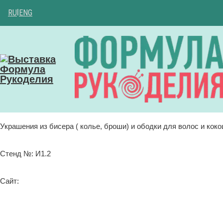
RU
|
ENG
Украшения из бисера ( колье, броши) и ободки для волос и кок
Стенд №: И1.2
Сайт: