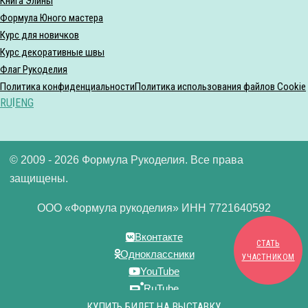
Книга Элины
Формула Юного мастера
Курс для новичков
Курс декоративные швы
Флаг Рукоделия
Политика конфиденциальности
Политика использования файлов Cookie
RU
|
ENG
© 2009 - 2026 Формула Рукоделия. Все права
защищены.
ООО «Формула рукоделия» ИНН 7721640592
Вконтакте
СТАТЬ
Одноклассники
УЧАСТНИКОМ
YouTube
RuTube
Дзен
КУПИТЬ БИЛЕТ НА ВЫСТАВКУ