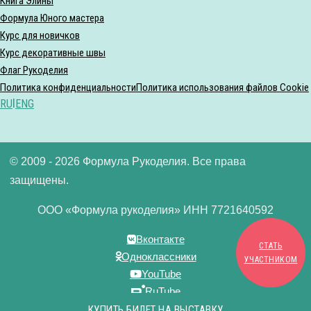
Книга Элины
Формула Юного мастера
Курс для новичков
Курс декоративные швы
Флаг Рукоделия
Политика конфиденциальности
Политика использования файлов Cookie
RU
|
ENG
© 2009 - 2026 Формула Рукоделия. Все права
защищены.
ООО «Формула рукоделия» ИНН 7721640592
Вконтакте
СТАТЬ
Одноклассники
УЧАСТНИКОМ
YouTube
RuTube
Дзен
КУПИТЬ БИЛЕТ НА ВЫСТАВКУ