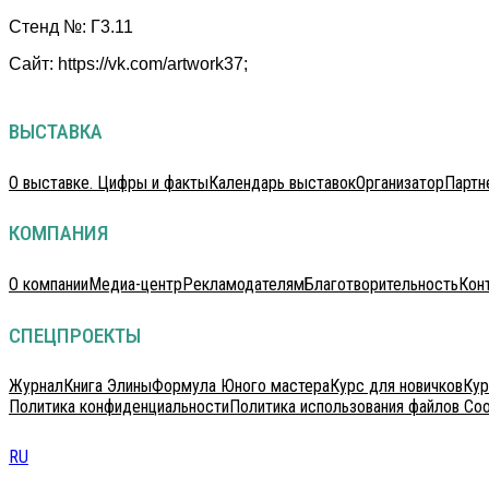
Стенд №: Г3.11
Сайт: https://vk.com/artwork37;
ВЫСТАВКА
О выставке. Цифры и факты
Календарь выставок
Организатор
Партн
КОМПАНИЯ
О компании
Медиа-центр
Рекламодателям
Благотворительность
Кон
СПЕЦПРОЕКТЫ
Журнал
Книга Элины
Формула Юного мастера
Курс для новичков
Кур
Политика конфиденциальности
Политика использования файлов Coo
RU