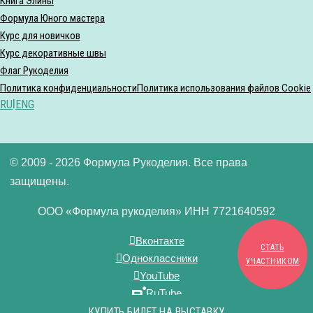
Книга Элины
Формула Юного мастера
Курс для новичков
Курс декоративные швы
Флаг Рукоделия
Политика конфиденциальности
Политика использования файлов Cookie
RU
|
ENG
© 2009 - 2026 Формула Рукоделия. Все права
защищены.
ООО «Формула рукоделия» ИНН 7721640592
Вконтакте
СТАТЬ
Одноклассники
УЧАСТНИКОМ
YouTube
RuTube
Дзен
КУПИТЬ БИЛЕТ НА ВЫСТАВКУ