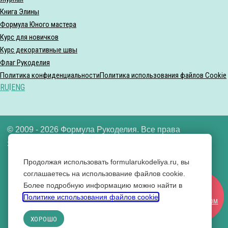
Книга Элины
Формула Юного мастера
Курс для новичков
Курс декоративные швы
Флаг Рукоделия
Политика конфиденциальности
Политика использования файлов Cookie
RU
|
ENG
© 2009 - 2026 Формула Рукоделия. Все права
защищены.
Продолжая использовать formularukodeliya.ru, вы
ООО «Формула рукоделия» ИНН 7721640592
соглашаетесь на использование файлов cookie.
Более подробную информацию можно найти в
Вконтакте
СТАТЬ
Политике использования файлов cookie
.
Одноклассники
УЧАСТНИКОМ
YouTube
ХОРОШО
RuTube