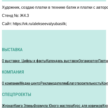
Художник, создаю платки в технике батик и платки с авто
Стенд №: Ж4.3
Сайт: https://vk.ru/alekseevalyubasilk;
ВЫСТАВКА
О выставке. Цифры и факты
Календарь выставок
Организатор
Партн
КОМПАНИЯ
О компании
Медиа-центр
Рекламодателям
Благотворительность
Кон
СПЕЦПРОЕКТЫ
Журнал
Книга Элины
Формула Юного мастера
Курс для новичков
Кур