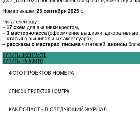
(№2 (103) 2025) посвящен женской красоте, кокетству и эл
Номер вышел
25 сентября 2025 г.
Читателей ждут:
–
17 схем
для вышивки крестом,
–
3 мастер-класса (
оформление вышивки, декоративные ш
–
статья
о вышивальных аксессуарах,
–
рассказы о мастерах
,
письма
читателей,
анонсы
ближ
КУПИТЬ ВКОНТАКТЕ
КУПИТЬ НА АВИТО
ФОТО ПРОЕКТОВ НОМЕРА
СПИСОК ПРОЕКТОВ НОМЕРА
КАК ПОПАСТЬ В СЛЕДУЮЩИЙ ЖУРНАЛ