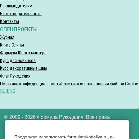
Рекламодателям
Благотворительность
Контакты
СПЕЦПРОЕКТЫ
Журнал
Книга Элины
Формула Юного мастера
Курс для новичков
Курс декоративные швы
Флаг Рукоделия
Политика конфиденциальности
Политика использования файлов Cookie
RU
|
ENG
© 2009 - 2026 Формула Рукоделия. Все права
защищены.
Продолжая использовать formularukodeliya.ru, вы
ООО «Формула рукоделия» ИНН 7721640592