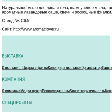
Натуральное мыло для лица и тела, шампуневое мыло, тв
ароматные лавандовые саше, свечи и роскошные фиалки. 
Стенд №: C6.5
Сайт: http://www.aromaclover.ru
ВЫСТАВКА
О выставке. Цифры и факты
Календарь выставок
Организатор
Партн
КОМПАНИЯ
О компании
Медиа-центр
Рекламодателям
Благотворительность
Кон
СПЕЦПРОЕКТЫ