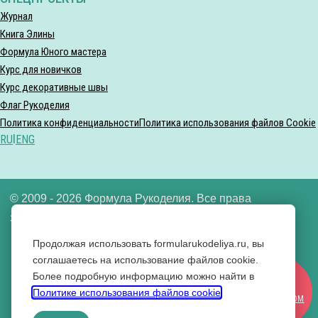
Журнал
Книга Элины
Формула Юного мастера
Курс для новичков
Курс декоративные швы
Флаг Рукоделия
Политика конфиденциальности
Политика использования файлов Cookie
RU
|
ENG
© 2009 - 2026 Формула Рукоделия. Все права
защищены.
Продолжая использовать formularukodeliya.ru, вы
ООО «Формула рукоделия» ИНН 7721640592
соглашаетесь на использование файлов cookie.
Более подробную информацию можно найти в
Вконтакте
СТАТЬ
Политике использования файлов cookie
.
Одноклассники
УЧАСТНИКОМ
YouTube