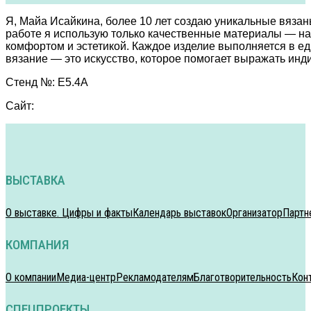
Я, Майа Исайкина, более 10 лет создаю уникальные вязан
работе я использую только качественные материалы — на
комфортом и эстетикой. Каждое изделие выполняется в е
вязание — это искусство, которое помогает выражать инд
Стенд №: E5.4A
Сайт:
ВЫСТАВКА
О выставке. Цифры и факты
Календарь выставок
Организатор
Партн
КОМПАНИЯ
О компании
Медиа-центр
Рекламодателям
Благотворительность
Кон
СПЕЦПРОЕКТЫ