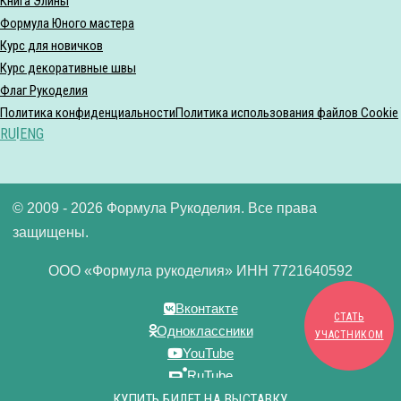
Книга Элины
Формула Юного мастера
Курс для новичков
Курс декоративные швы
Флаг Рукоделия
Политика конфиденциальности
Политика использования файлов Cookie
RU
|
ENG
© 2009 - 2026 Формула Рукоделия. Все права
защищены.
ООО «Формула рукоделия» ИНН 7721640592
Вконтакте
СТАТЬ
Одноклассники
УЧАСТНИКОМ
YouTube
RuTube
Дзен
КУПИТЬ БИЛЕТ НА ВЫСТАВКУ