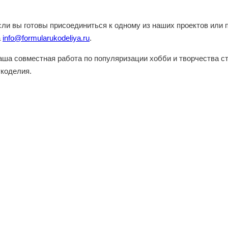
сли вы готовы присоединиться к одному из наших проектов или 
а
info@formularukodeliya.ru
.
аша совместная работа по популяризации хобби и творчества с
укоделия.