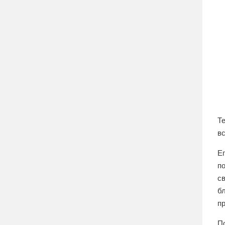
Те
в
Ег
по
с
б
п
П