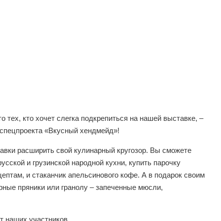
о тех, кто хочет слегка подкрепиться на нашей выставке, –
 спецпроекта «Вкусный хендмейд»!
ставки расширить свой кулинарный кругозор. Вы сможете
усской и грузинской народной кухни, купить парочку
птам, и стаканчик апельсинового кофе. А в подарок своим
рные пряники или гранолу – запеченные мюсли,
т наших участников.