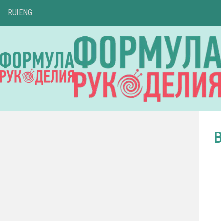
RU
|
ENG