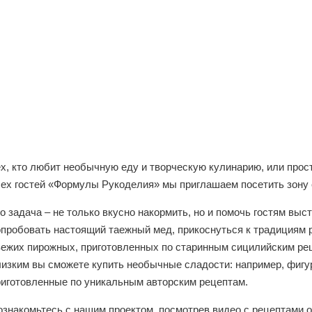
х, кто любит необычную еду и творческую кулинарию, или прост
сех гостей «Формулы Рукоделия» мы приглашаем посетить зону
о задача – не только вкусно накормить, но и помочь гостям вы
пробовать настоящий таежный мед, прикоснуться к традициям р
вежих пирожных, приготовленных по старинным сицилийским реце
лизким вы сможете купить необычные сладости: например, фигу
риготовленные по уникальным авторским рецептам.
ознакомьтесь с нашим проектом, посмотрев видео с рецептами о