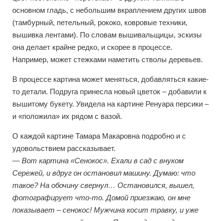
основном гладь, с небольшим вкраплением других швов
(тамбурный, петельный, рококо, ковровые техники,
вышивка лентами). По словам вышивальщицы, эскизы
она делает крайне редко, и скорее в процессе.
Например, может стежками наметить стволы деревьев.
В процессе картина может меняться, добавляться какие-
то детали. Подруга принесла новый цветок – добавили к
вышитому букету. Увидела на картине Ренуара персики –
и «положила» их рядом с вазой.
О каждой картине Тамара Макаровна подробно и с
удовольствием рассказывает.
— Вот картина «Сенокос». Ехали в сад с внуком
Сережей, и вдруг он остановил машину. Думаю: что
такое? На обочину свернул… Остановился, вышел,
фотографирует что-то. Домой приезжаю, он мне
показывает – сенокос! Мужчина косит травку, и уже