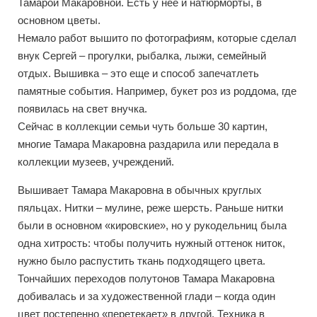
Тамарой Макаровной. Есть у неё и натюрморты, в
основном цветы.
Немало работ вышито по фотографиям, которые сделал
внук Сергей – прогулки, рыбалка, лыжи, семейный
отдых. Вышивка – это еще и способ запечатлеть
памятные события. Например, букет роз из роддома, где
появилась на свет внучка.
Сейчас в коллекции семьи чуть больше 30 картин,
многие Тамара Макаровна раздарила или передала в
коллекции музеев, учреждений.
Вышивает Тамара Макаровна в обычных круглых
пяльцах. Нитки – мулине, реже шерсть. Раньше нитки
были в основном «кировские», но у рукодельниц была
одна хитрость: чтобы получить нужный оттенок ниток,
нужно было распустить ткань подходящего цвета.
Тончайших переходов полутонов Тамара Макаровна
добивалась и за художественной глади – когда один
цвет постепенно «перетекает» в другой. Техника в