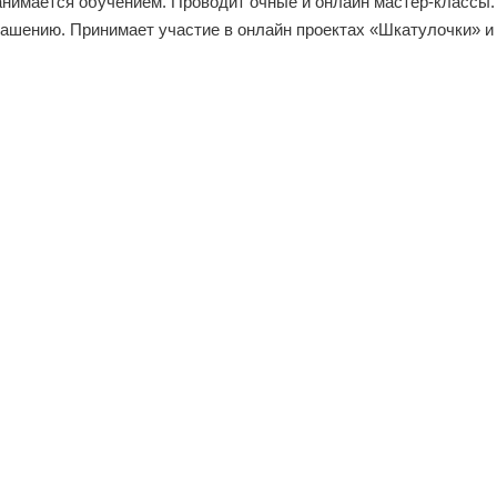
анимается обучением. Проводит очные и онлайн мастер-классы.
рашению. Принимает участие в онлайн проектах «Шкатулочки» и