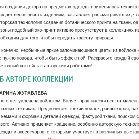
ля создания декора на предметах одежды применялась техника
идаёт необычность изделиям, заставляет рассматривать их, что
торская технология создания ботанического принта на ткани, о
езоны подобный эко-принт активно присутствует в коллекциях и
еобходим для того, чтобы передать красоту природы.
, конечно, необычные яркие запоминающиеся цветы из войлока 
е нужно повода, чтобы быть эффектной. Раскрасьте каждый свой
веточный коктейль с авторскими работами!
Б АВТОРЕ КОЛЛЕКЦИИ
АРИНА ЖУРАВЛЕВА
ного лет увлечена войлоком. Валяет практически все: от мален
разных техниках. Предпочитает тонкий войлок, ровные края, ла
бъемами и формами деталей одежды, фактурой ткани, поиском со
ового. Активно применяет крашение, особенно авторскую технол
дежды и аксессуаров, с которыми участвует в различных выстав