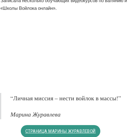
 Записала несколько обучающих видеокурсов по валянию и
 «Школы Войлока онлайн».
“Личная миссия – нести войлок в массы!”
Марина Журавлева
СТРАНИЦА МАРИНЫ ЖУРАВЛЕВОЙ