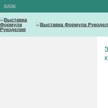
RU
|
ENG
К