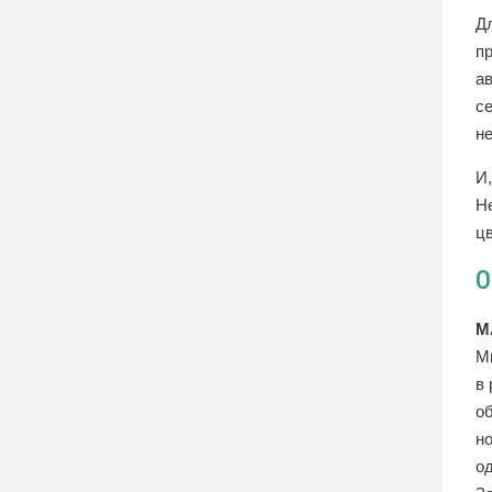
Д
пр
ав
с
н
И
Н
ц
О
М
М
в 
о
н
о