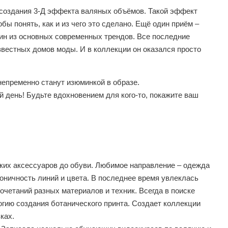
 создания 3-Д эффекта валяных объёмов. Такой эффект
бы понять, как и из чего это сделано. Ещё один приём –
дин из основных современных трендов. Все последние
звестных домов моды. И в коллекции он оказался просто
непременно станут изюминкой в образе.
 день! Будьте вдохновением для кого-то, покажите ваш
ьких аксессуаров до обуви. Любимое направление – одежда
коничность линий и цвета. В последнее время увлеклась
четаний разных материалов и техник. Всегда в поиске
огию создания ботанического принта. Создает коллекции
ках.